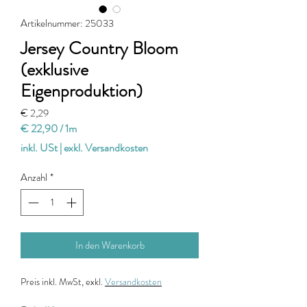
Artikelnummer: 25033
Jersey Country Bloom
(exklusive
Eigenproduktion)
Preis
€ 2,29
€ 22,90
/
1m
€ 22,90
inkl. USt
|
exkl. Versandkosten
pro
1
Anzahl
*
Meter
In den Warenkorb
Preis
inkl. MwSt, exkl.
Versandkosten