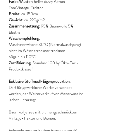
Farbe/Muster:
heller dusty Altmin-
Ton/Vintage-Traktor
Breite:
ca. 150cm
Gewicht:
ca. 220g/m2
Zusammensetzung:
95% Baumwolle 5%
Elasthan
Waschempfehlung:
Maschinenwäsche 30°C (Normalwaschgang)
nicht im Wäschetrockner trocknen
bügeln bis 110°C
Zertifizierung:
Standard 100 by Öko-Tex -
Produktklasse 1
Exklusive Stoffmadl-Eigenproduktion.
Darf für gewerbliche Werke verwendet
werden, der Weiterverkauf von Meterware ist
jedoch untersagt.
Baumwolljersey mit blumengeschmücktem
Vintage-Traktor und Bienen.
Folgende unserer Farben harmonieren zB.