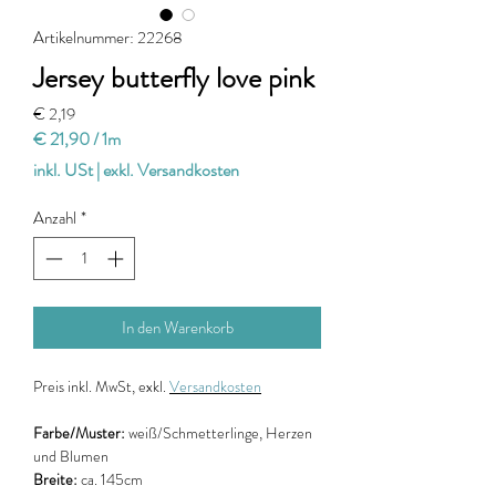
Artikelnummer: 22268
Jersey butterfly love pink
Preis
€ 2,19
€ 21,90
/
1m
€ 21,90
inkl. USt
|
exkl. Versandkosten
pro
1
Anzahl
*
Meter
In den Warenkorb
Preis
inkl. MwSt, exkl.
Versandkosten
Farbe/Muster:
weiß/Schmetterlinge, Herzen
und Blumen
Breite:
ca. 145cm