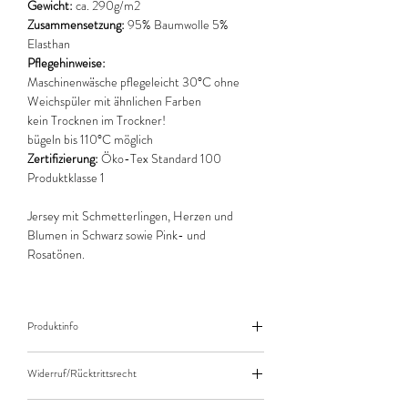
Gewicht:
ca. 290g/m2
Zusammensetzung:
95% Baumwolle 5%
Elasthan
Pflegehinweise:
Maschinenwäsche pflegeleicht 30°C ohne
Weichspüler mit ähnlichen Farben
kein Trocknen im Trockner!
bügeln bis 110°C möglich
Zertifizierung:
Öko-Tex Standard 100
Produktklasse 1
Jersey mit Schmetterlingen, Herzen und
Blumen in Schwarz sowie Pink- und
Rosatönen.
Produktinfo
Der angegebene Preis bezieht sich jeweils auf
Widerruf/Rücktrittsrecht
10cm (0,1m) Länge des Stoffes.
Bei einer Bestellung von zB. 50cm (0,5m)
Widerruf/Rücktrittsrecht