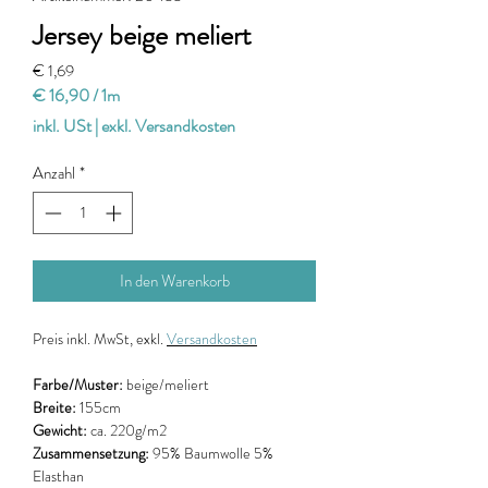
Jersey beige meliert
Preis
€ 1,69
€ 16,90
/
1m
€ 16,90
inkl. USt
|
exkl. Versandkosten
pro
1
Anzahl
*
Meter
In den Warenkorb
Preis
inkl. MwSt, exkl.
Versandkosten
Farbe/Muster:
beige/meliert
Breite:
155cm
Gewicht:
ca. 220g/m2
Zusammensetzung:
95% Baumwolle 5%
Elasthan