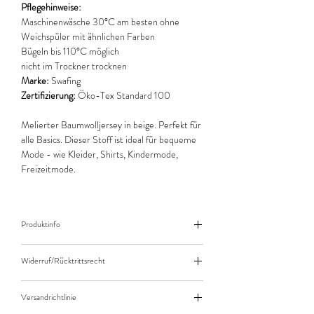
Pflegehinweise:
Maschinenwäsche 30°C am besten ohne
Weichspüler mit ähnlichen Farben
Bügeln bis 110°C möglich
nicht im Trockner trocknen
Marke:
Swafing
Zertifizierung:
Öko-Tex Standard 100
Melierter Baumwolljersey in beige. Perfekt für
alle Basics. Dieser Stoff ist ideal für bequeme
Mode - wie Kleider, Shirts, Kindermode,
Freizeitmode.
Produktinfo
Der angegebene Preis bezieht sich jeweils auf
Widerruf/Rücktrittsrecht
10cm (0,1m) Länge des Stoffes.
Bei einer Bestellung von zB. 50cm (0,5m)
Widerruf/Rücktrittsrecht
daher bitte Anzahl 5 eingeben.
Versandrichtlinie
Die bestellte Menge wird natürlich immer als