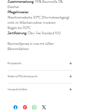
Zusammensetzung:
95% Baumwolle 5%
Elasthan
Pflegehinweise:
Maschinenwäsche 30°C (Normalwaschgang)
nicht im Wäschetrockner trocknen
Bügeln bis 110°C
Zertifizierung:
Öko-Tex Standard 100
Baumwolljersey in rosa mit süßen
Bärenmädchen.
Produktinfo
Der angegebene Preis bezieht sich jeweils auf
Widerruf/Rücktrittsrecht
10cm (0,1m) Länge des Stoffes.
Bei einer Bestellung von zB. 50cm (0,5m)
Widerruf/Rücktrittsrecht
daher bitte Anzahl 5 eingeben.
Versandrichtlinie
Die bestellte Menge wird natürlich immer als
Versandkosten/Zahlungsarten
ganzes Stück geliefert.