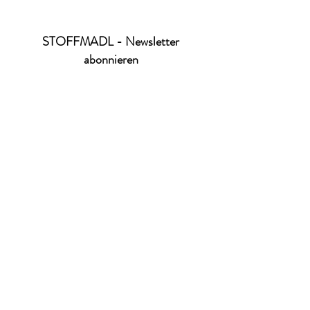
STOFFMADL - Newsletter
abonnieren
Ich habe die Datenschutzerklärung zur
Kenntnis genommen.
Datenschutz
absenden
office@stoffmadl.at
+4367763470332
Versandkosten