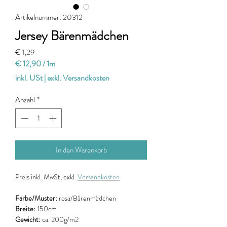
Artikelnummer: 20312
Jersey Bärenmädchen
Preis
€ 1,29
€ 12,90
/
1m
€ 12,90
inkl. USt
|
exkl. Versandkosten
pro
1
Anzahl
*
Meter
In den Warenkorb
Preis
inkl. MwSt, exkl.
Versandkosten
Farbe/Muster:
rosa/Bärenmädchen
Breite:
150cm
Gewicht:
ca. 200g/m2