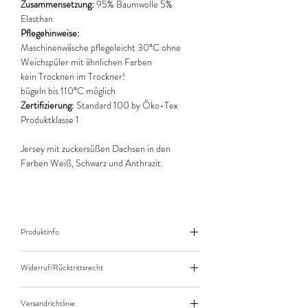
Zusammensetzung:
95% Baumwolle 5%
Elasthan
Pflegehinweise:
Maschinenwäsche pflegeleicht 30°C ohne
Weichspüler mit ähnlichen Farben
kein Trocknen im Trockner!
bügeln bis 110°C möglich
Zertifizierung:
Standard 100 by Öko-Tex
Produktklasse 1
Jersey mit zuckersüßen Dachsen in den
Farben Weiß, Schwarz und Anthrazit.
Produktinfo
Der angegebene Preis bezieht sich jeweils auf
Widerruf/Rücktrittsrecht
10cm (0,1m) Länge des Stoffes.
Bei einer Bestellung von zB. 50cm (0,5m)
Widerruf/Rücktrittsrecht
daher bitte Anzahl 5 eingeben.
Versandrichtlinie