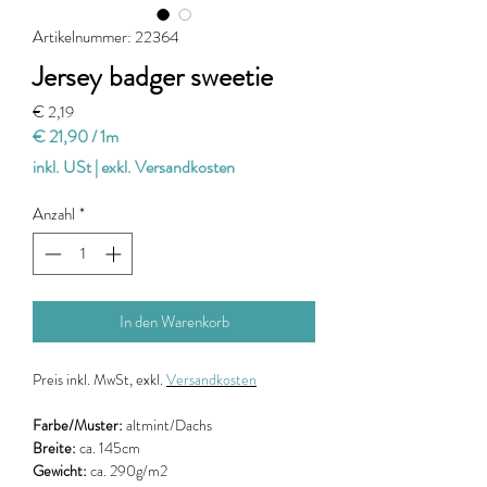
Artikelnummer: 22364
Jersey badger sweetie
Preis
€ 2,19
€ 21,90
/
1m
€ 21,90
inkl. USt
|
exkl. Versandkosten
pro
1
Anzahl
*
Meter
In den Warenkorb
Preis
inkl. MwSt, exkl.
Versandkosten
Farbe/Muster:
altmint/Dachs
Breite:
ca. 145cm
Gewicht:
ca. 290g/m2