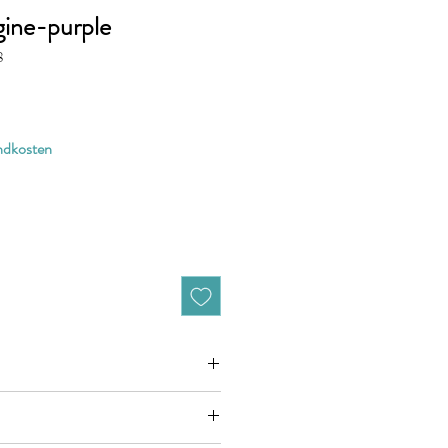
gine-purple
8
andkosten
zieht sich jeweils auf 10cm (0,1m)
n zB. 50cm (0,5m) daher bitte Anzahl 5