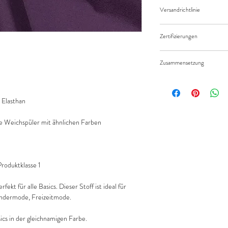
Widerruf/Rücktrittsrec
eingeben.
Versandrichtlinie
Die bestellte Menge wir
Versandkosten/Zahlung
geliefert.
Zertifizierungen
Standard 100 by Öko-Te
Zusammensetzung
95% Baumwolle 5% Elast
Elasthan
 Weichspüler mit ähnlichen Farben
oduktklasse 1
ekt für alle Basics. Dieser Stoff ist ideal für
indermode, Freizeitmode.
ics in der gleichnamigen Farbe.