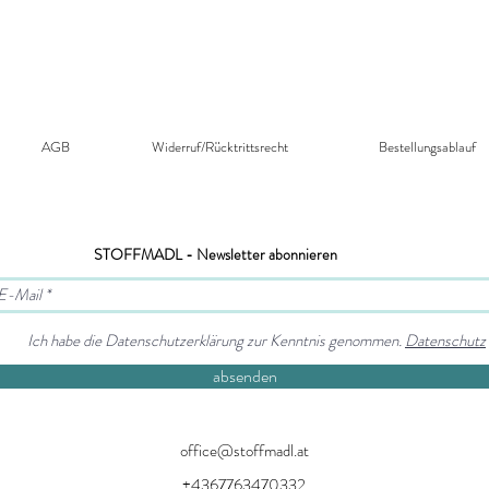
AGB
Widerruf/Rücktrittsrecht​
Bestellungsablauf
STOFFMADL - Newsletter abonnieren
Ich habe die Datenschutzerklärung zur Kenntnis genommen.
Datenschutz
absenden
office@stoffmadl.at
+4367763470332