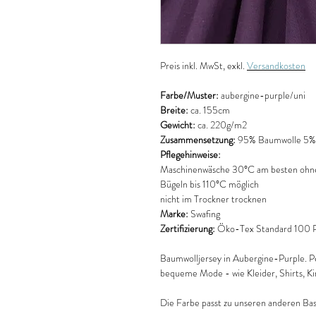
Preis
inkl. MwSt, exkl.
Versandkosten
Farbe/Muster:
aubergine-purple/uni
Breite:
ca. 155cm
Gewicht:
ca. 220g/m2
Zusammensetzung:
95% Baumwolle 5% 
Pflegehinweise:
Maschinenwäsche 30°C am besten ohne
Bügeln bis 110°C möglich
nicht im Trockner trocknen
Marke:
Swafing
Zertifizierung:
Öko-Tex Standard 100 Pr
Baumwolljersey in Aubergine-Purple. Perf
bequeme Mode - wie Kleider, Shirts, K
Die Farbe passt zu unseren anderen Bas