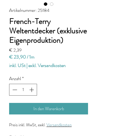
Artikelnummer: 25184
French-Terry
Weltentdecker (exklusive
Eigenproduktion)
Preis
€ 2,39
€ 23,90
/
1m
€ 23,90
inkl. USt
|
exkl. Versandkosten
pro
1
Anzahl
*
Meter
In den Warenkorb
Preis
inkl. MwSt, exkl.
Versandkosten