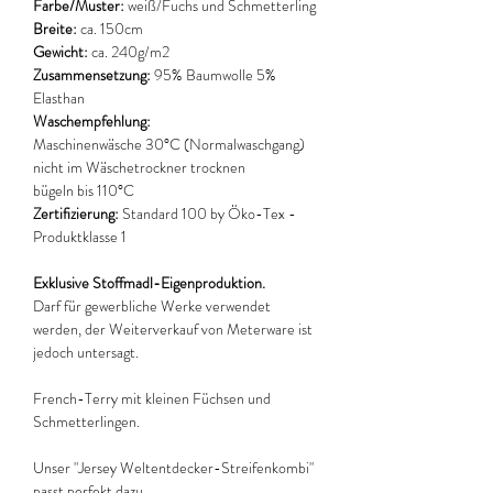
Farbe/Muster:
weiß/Fuchs und Schmetterling
Breite:
ca. 150cm
Gewicht:
ca. 240g/m2
Zusammensetzung:
95% Baumwolle 5%
Elasthan
Waschempfehlung:
Maschinenwäsche 30°C (Normalwaschgang)
nicht im Wäschetrockner trocknen
bügeln bis 110°C
Zertifizierung:
Standard 100 by Öko-Tex -
Produktklasse 1
Exklusive Stoffmadl-Eigenproduktion.
Darf für gewerbliche Werke verwendet
werden, der Weiterverkauf von Meterware ist
jedoch untersagt.
French-Terry mit kleinen Füchsen und
Schmetterlingen.
Unser "Jersey Weltentdecker-Streifenkombi"
passt perfekt dazu.