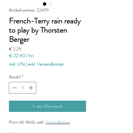
Artikelnummer: 22479
French-Terry rain ready
to play by Thorsten
Berger
Preis
€ 2,29
€ 22,90
/
1m
€ 22,90
inkl. USt
|
exkl. Versandkosten
pro
1
Anzahl
*
Meter
In den Warenkorb
Preis
inkl. MwSt, exkl.
Versandkosten