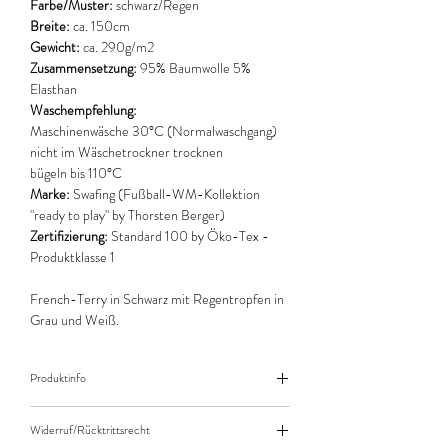
Farbe/Muster:
schwarz/Regen
Breite:
ca. 150cm
Gewicht:
ca. 290g/m2
Zusammensetzung:
95% Baumwolle 5%
Elasthan
Waschempfehlung:
Maschinenwäsche 30°C (Normalwaschgang)
nicht im Wäschetrockner trocknen
bügeln bis 110°C
Marke:
Swafing (Fußball-WM-Kollektion
"ready to play" by Thorsten Berger)
Zertifizierung:
Standard 100 by Öko-Tex -
Produktklasse 1
French-Terry in Schwarz mit Regentropfen in
Grau und Weiß.
Produktinfo
Der angegebene Preis bezieht sich jeweils auf
Widerruf/Rücktrittsrecht
10cm (0,1m) Länge des Stoffes.