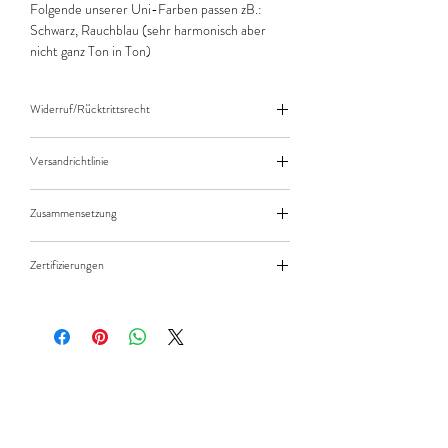
Folgende unserer Uni-Farben passen zB.:
Schwarz, Rauchblau (sehr harmonisch aber
nicht ganz Ton in Ton)
Widerruf/Rücktrittsrecht
Widerruf/Rücktrittsrecht
Versandrichtlinie
Versandkosten/Zahlungsarten
Zusammensetzung
95% Baumwolle 5% Elasthan
Zertifizierungen
Standard 100 by Öko-Tex - Produktklasse 1
STOFFMADL - Newsletter
abonnieren