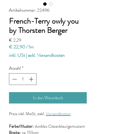
Artikelnummer: 22496
French-Terry owly you
by Thorsten Berger
Preis
€ 2,29
€ 22,90
/
1m
€ 22,90
inkl. USt
|
exkl. Versandkosten
pro
1
Anzahl
*
Meter
In den Warenkorb
Preis
inkl. MwSt, exkl.
Versandkosten
Farbe/Muster:
dunkles Ozeanblau/gemustert
Breite:
ca. 155cm