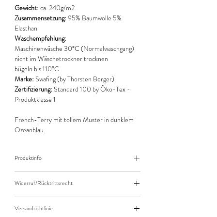
Gewicht:
ca. 240g/m2
Zusammensetzung:
95% Baumwolle 5%
Elasthan
Waschempfehlung:
Maschinenwäsche 30°C (Normalwaschgang)
nicht im Wäschetrockner trocknen
bügeln bis 110°C
Marke:
Swafing (by Thorsten Berger)
Zertifizierung:
Standard 100 by Öko-Tex -
Produktklasse 1
French-Terry mit tollem Muster in dunklem
Ozeanblau.
Produktinfo
Der angegebene Preis bezieht sich jeweils auf
Widerruf/Rücktrittsrecht
10cm (0,1m) Länge des Stoffes.
Bei einer Bestellung von zB. 50cm (0,5m)
Widerruf/Rücktrittsrecht
daher bitte Anzahl 5 eingeben.
Versandrichtlinie
Die bestellte Menge wird natürlich immer als