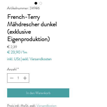
Artikelnummer: 24986
French-Terry
Mähdrescher dunkel
(exklusive
Eigenproduktion)
Preis
€ 2,39
€ 23,90
/
1m
€ 23,90
inkl. USt
|
exkl. Versandkosten
pro
1
Anzahl
*
Meter
In den Warenkorb
Preis
inkl. MwSt, exkl.
Versandkosten