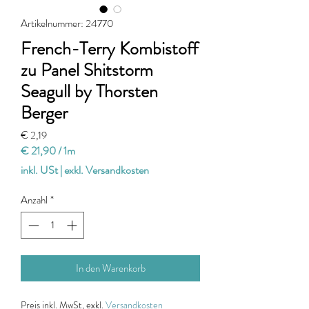
Artikelnummer: 24770
French-Terry Kombistoff
zu Panel Shitstorm
Seagull by Thorsten
Berger
Preis
€ 2,19
€ 21,90
/
1m
€ 21,90
inkl. USt
|
exkl. Versandkosten
pro
1
Anzahl
*
Meter
In den Warenkorb
Preis
inkl. MwSt, exkl.
Versandkosten