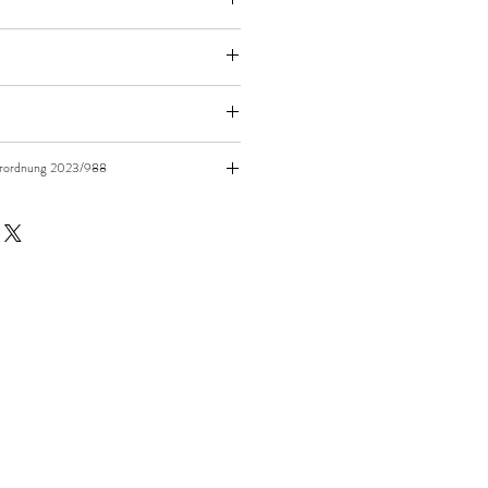
sarten
sthan
x - Produktklasse 1
erordnung 2023/988
ls Schutzausrüstung zu verwenden.
offenem Feuer ferngehalten werden.
grund der verwendeten Materialien,
flammenhemmend ausgerüstet.
79