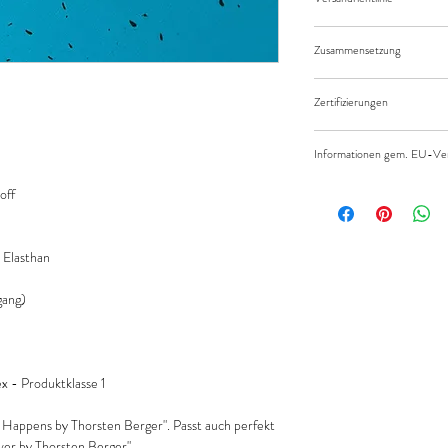
Versandkosten/Zahlung
Zusammensetzung
95% Baumwolle 5% Ela
Zertifizierungen
Standard 100 by Öko-Te
Informationen gem. EU-V
Die Stoffe sind nicht a
off
Die Stoffe müssen von 
Elasthan
Leicht entflammbar auf
Qualitäten sind nicht 
ang)
Hersteller:
Swafing GmbH
 - Produktklasse 1
Bentheimer Str. 175-1
48529 Nordhorn
 Happens by Thorsten Berger". Passt auch perfekt
er by Thorsten Berger"