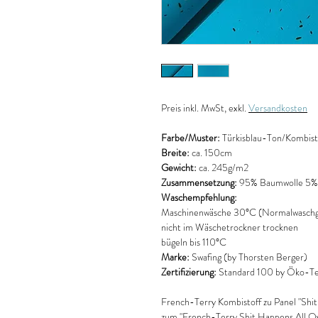
Preis
inkl. MwSt, exkl.
Versandkosten
Farbe/Muster:
Türkisblau-Ton/Kombist
Breite:
ca. 150cm
Gewicht:
ca. 245g/m2
Zusammensetzung:
95% Baumwolle 5% 
Waschempfehlung:
Maschinenwäsche 30°C (Normalwaschg
nicht im Wäschetrockner trocknen
bügeln bis 110°C
Marke:
Swafing (by Thorsten Berger)
Zertifizierung:
Standard 100 by Öko-Tex
French-Terry Kombistoff zu Panel "Shit
zum "French-Terry Shit Happens All Ov