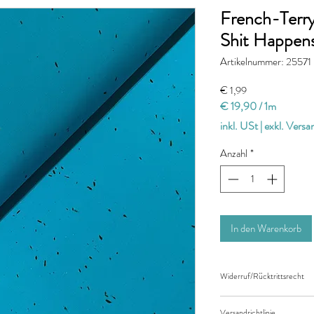
French-Terry
Shit Happens
Artikelnummer: 25571
Preis
€ 1,99
€ 19,90
/
1m
€ 19,90
inkl. USt
|
exkl. Vers
pro
1
Anzahl
*
Meter
In den Warenkorb
Widerruf/Rücktrittsrecht
Widerruf/Rücktrittsrec
Versandrichtlinie