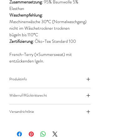
Zusammensetzung:
95% Baumwolle 5%
Elasthan
Waschempfehlung:
Maschinenwäsche 30°C (Normalwaschgang)
nicht im Wäschetrockner trocknen
bügeln bis 110°C
Zertifizierung:
Öko-Tex Standard 100
French-Terry (=Summersweat) mit
entzückenden Igeln.
Produktinfo
Der angegebene Preis bezieht sich jeweils auf
Widerruf/Rücktrittsrecht
10cm (0,1m) Länge des Stoffes.
Bei einer Bestellung von zB. 50cm (0,5m)
Widerruf/Rücktrittsrecht
daher bitte Anzahl 5 eingeben.
Versandrichtlinie
Die bestellte Menge wird natürlich immer als
Versandkosten/Zahlungsarten
ganzes Stück geliefert.