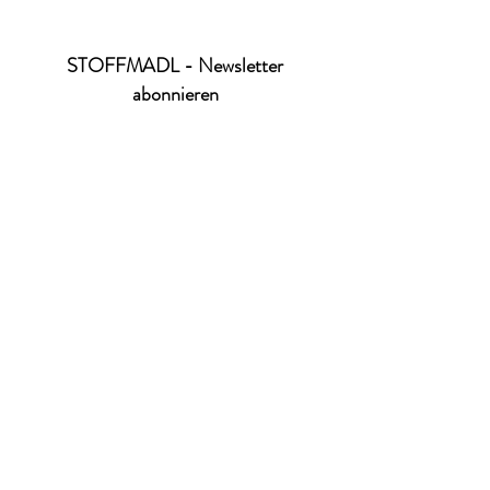
STOFFMADL - Newsletter
abonnieren
Ich habe die Datenschutzerklärung zur
Kenntnis genommen.
Datenschutz
absenden
office@stoffmadl.at
+4367763470332
Versandkosten