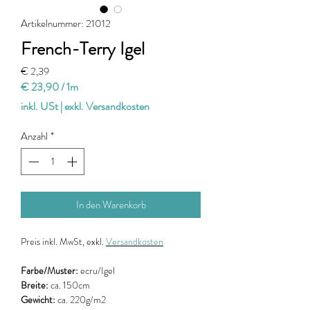
Artikelnummer: 21012
French-Terry Igel
Preis
€ 2,39
€ 23,90
/
1m
€ 23,90
inkl. USt
|
exkl. Versandkosten
pro
1
Anzahl
*
Meter
In den Warenkorb
Preis
inkl. MwSt, exkl.
Versandkosten
Farbe/Muster:
ecru/Igel
Breite:
ca. 150cm
Gewicht:
ca. 220g/m2