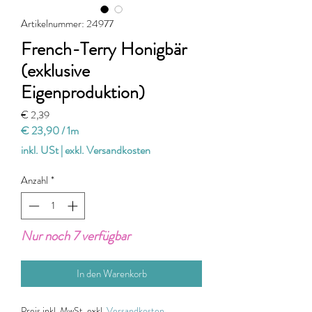
Artikelnummer: 24977
French-Terry Honigbär
(exklusive
Eigenproduktion)
Preis
€ 2,39
€ 23,90
/
1m
€ 23,90
inkl. USt
|
exkl. Versandkosten
pro
1
Anzahl
*
Meter
Nur noch 7 verfügbar
In den Warenkorb
Preis
inkl. MwSt, exkl.
Versandkosten