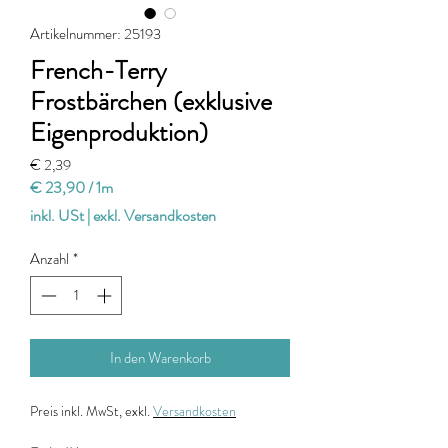
Artikelnummer: 25193
French-Terry
Frostbärchen (exklusive
Eigenproduktion)
Preis
€ 2,39
€ 23,90
/
1m
€ 23,90
inkl. USt
|
exkl. Versandkosten
pro
1
Anzahl
*
Meter
In den Warenkorb
Preis
inkl. MwSt, exkl.
Versandkosten