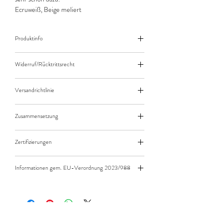
Ecruweiß, Beige meliert
Produktinfo
Der angegebene Preis bezieht sich jeweils auf
Widerruf/Rücktrittsrecht
10cm (0,1m) Länge des Stoffes.
Bei einer Bestellung von zB. 50cm (0,5m)
Widerruf/Rücktrittsrecht
daher bitte Anzahl 5 eingeben.
Versandrichtlinie
Die bestellte Menge wird natürlich immer als
Versandkosten/Zahlungsarten
ganzes Stück geliefert.
Zusammensetzung
95% Baumwolle 5% Elasthan
Zertifizierungen
Standard 100 by Öko-Tex - Produktklasse 1
Informationen gem. EU-Verordnung 2023/988
Die Stoffe sind nicht als Schutzausrüstung zu
verwenden.
Die Stoffe müssen von offenem Feuer