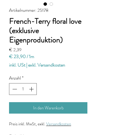
Artikelnummer: 25178
French-Terry floral love
(exklusive
Eigenproduktion)
Preis
€ 2,39
€ 23,90
/
1m
€ 23,90
inkl. USt
|
exkl. Versandkosten
pro
1
Anzahl
*
Meter
In den Warenkorb
Preis
inkl. MwSt, exkl.
Versandkosten