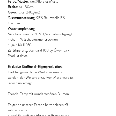
Farbe/Muster:
weiß/florales Muster
Breite:
ca. 150cm
Gewicht:
ca. 240g/m2
Zusammensetzung:
95% Baumwolle 5%
Elasthan
Waschempfehlung:
Maschinenwäsche 30°C (Normalwaschgang)
nicht im Wäschetrockner trocknen
bügeln bis 110°C
Zertifizierung:
Standard 100 by Öko-Tex -
Produktklasse 1
Exklusive Stoffmadl-Eigenproduktion.
Darf für gewerbliche Werke verwendet
werden, der Weiterverkauf von Meterware ist
jedoch untersagt.
French-Terry mit wunderschönen Blumen.
Folgende unserer Farben harmonieren zB.
sehr schön dazu:
dusty Lila, kräftiges Altrosa, kräftiges kaltes