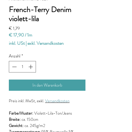
French-Terry Denim
violett-lila
Preis
€ 1,79
€ 17,90
/
1m
€ 17,90
inkl. USt
|
exkl. Versandkosten
pro
1
Anzahl
*
Meter
In den Warenkorb
Preis
inkl. MwSt, exkl.
Versandkosten
Farbe/Muster:
Violett-Lila-Ton/Jeans
Breite:
ca. 150cm
Gewicht:
ca. 245g/m2
Zusammensetzung:
95% Baumwolle 5%