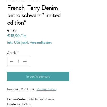
French-Terry Denim
petrolschwarz *limited
edition*
Preis
€ 1,89
€ 18,90
/
1m
€ 18,90
inkl. USt
|
exkl. Versandkosten
pro
1
Anzahl
*
Meter
In den Warenkorb
Preis
inkl. MwSt, exkl.
Versandkosten
Farbe/Muster:
petrolschwarz/Jeans
Breite:
ca. 150cm