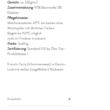
Gewicht:
ca. 245g/m2
Zusammensetzung:
95% Baumwolle 5%
Elasthan
Pflegehinweise:
Maschinenwäsche 30°C am besten ohne
Weichspüler mit ähnlichen Farben
Bügeln bis 110°C möglich
nicht im Trockner trocknent
Marke:
Swafing
Zertifizierung:
Standard 100 by Öko-Tex -
Produktklasse 1
French-Terry (=Summersweat) in Denim-
Look mit weißer (ungefärbter) Rückseite.
Produktinfo
Der angegebene Preis bezieht sich jeweils auf