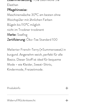
Elasthan
Pflegehinweise:
Maschinenwäsche 30°C am besten ohne
Weichspüler mit ähnlichen Farben
Bügeln bis 110°C möglich
nicht im Trockner trocknent
Marke:
Swafing
Zertifizierung:
Öko-Tex Standard 100
Melierter French-Terry (=Summersweat) in
burgund. Angenehm weich, perfekt für alle
Basics. Dieser Stoff ist ideal für bequeme
Mode - wie Kleider, Sweat-Shirts,
Kindermode, Freizeitmode.
Produktinfo
Der angegebene Preis bezieht sich jeweils auf
Widerruf/Rücktrittsrecht
10cm (0,1m) Länge des Stoffes.