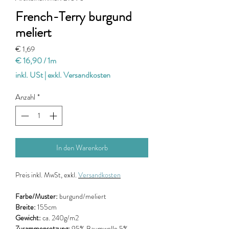
French-Terry burgund
meliert
Preis
€ 1,69
€ 16,90
/
1m
€ 16,90
inkl. USt
|
exkl. Versandkosten
pro
1
Anzahl
*
Meter
In den Warenkorb
Preis
inkl. MwSt, exkl.
Versandkosten
Farbe/Muster:
burgund/meliert
Breite:
155cm
Gewicht:
ca. 240g/m2
Zusammensetzung:
95% Baumwolle 5%