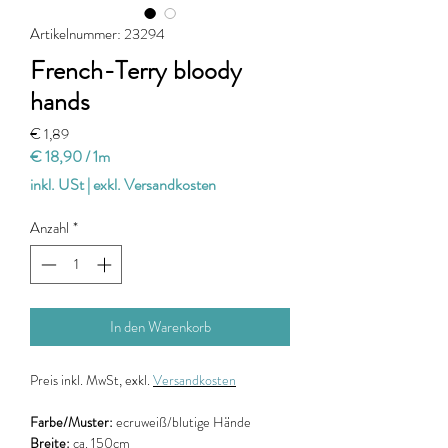
Artikelnummer: 23294
French-Terry bloody
hands
Preis
€ 1,89
€ 18,90
/
1m
€ 18,90
inkl. USt
|
exkl. Versandkosten
pro
1
Anzahl
*
Meter
In den Warenkorb
Preis
inkl. MwSt, exkl.
Versandkosten
Farbe/Muster:
ecruweiß/blutige Hände
Breite:
ca. 150cm