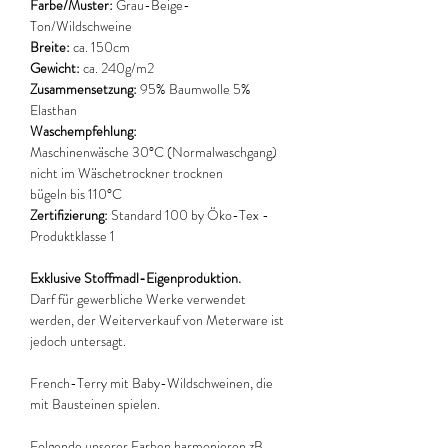
Farbe/Muster:
Grau-Beige-
Ton/Wildschweine
Breite:
ca. 150cm
Gewicht:
ca. 240g/m2
Zusammensetzung:
95% Baumwolle 5%
Elasthan
Waschempfehlung:
Maschinenwäsche 30°C (Normalwaschgang)
nicht im Wäschetrockner trocknen
bügeln bis 110°C
Zertifizierung:
Standard 100 by Öko-Tex -
Produktklasse 1
Exklusive Stoffmadl-Eigenproduktion.
Darf für gewerbliche Werke verwendet
werden, der Weiterverkauf von Meterware ist
jedoch untersagt.
French-Terry mit Baby-Wildschweinen, die
mit Bausteinen spielen.
Folgende unserer Farben harmonieren zB.