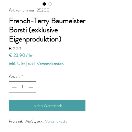
Artikelnummer: 25200
French-Terry Baumeister
Borsti (exklusive
Eigenproduktion)
Preis
€ 2,39
€ 23,90
/
1m
€ 23,90
inkl. USt
|
exkl. Versandkosten
pro
1
Anzahl
*
Meter
In den Warenkorb
Preis
inkl. MwSt, exkl.
Versandkosten