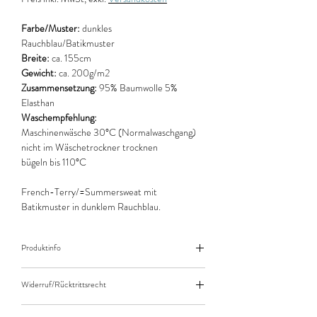
Farbe/Muster:
dunkles
Rauchblau/Batikmuster
Breite:
ca. 155cm
Gewicht:
ca. 200g/m2
Zusammensetzung:
95% Baumwolle 5%
Elasthan
Waschempfehlung:
Maschinenwäsche 30°C (Normalwaschgang)
nicht im Wäschetrockner trocknen
bügeln bis 110°C
French-Terry/=Summersweat mit
Batikmuster in dunklem Rauchblau.
Produktinfo
Der angegebene Preis bezieht sich jeweils auf
Widerruf/Rücktrittsrecht
10cm (0,1m) Länge des Stoffes.
Bei einer Bestellung von zB. 50cm (0,5m)
Widerruf/Rücktrittsrecht