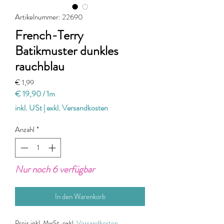
Artikelnummer: 22690
French-Terry
Batikmuster dunkles
rauchblau
Preis
€ 1,99
€ 19,90
/
1m
€ 19,90
inkl. USt
|
exkl. Versandkosten
pro
1
Anzahl
*
Meter
Nur noch 6 verfügbar
In den Warenkorb
Preis
inkl. MwSt, exkl.
Versandkosten