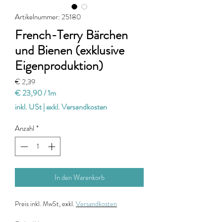
Artikelnummer: 25180
French-Terry Bärchen
und Bienen (exklusive
Eigenproduktion)
Preis
€ 2,39
€ 23,90
/
1m
€ 23,90
inkl. USt
|
exkl. Versandkosten
pro
1
Anzahl
*
Meter
In den Warenkorb
Preis
inkl. MwSt, exkl.
Versandkosten