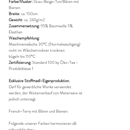
Farbe/Muster:
Grau-Beige-Ton/Bären mit
Bienen
Breite:
ca. 150cm
Gewicht:
ca. 240g/m2
Zusammensetzung:
95% Baumwolle 5%
Elasthan
Waschempfehlung:
Maschinenwäsche 30°C (Normalwaschgang)
nicht im Wäschetrockner trocknen
bügeln bis 110°C
Zertifizierung:
Standard 100 by Öko-Tex -
Produktklasse 1
Exklusive Stoffmadl-Eigenproduktion.
Darf für gewerbliche Werke verwendet
werden, der Weiterverkauf von Meterware ist
jedoch untersagt.
French-Terry mit Bären und Bienen.
Folgende unserer Farben harmonieren zB.
sehr schön dazu: