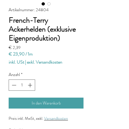
Artikelnummer: 24804
French-Terry
Ackerhelden (exklusive
Eigenproduktion)
Preis
€ 2,39
€ 23,90
/
1m
€ 23,90
inkl. USt
|
exkl. Versandkosten
pro
1
Anzahl
*
Meter
In den Warenkorb
Preis
inkl. MwSt, exkl.
Versandkosten