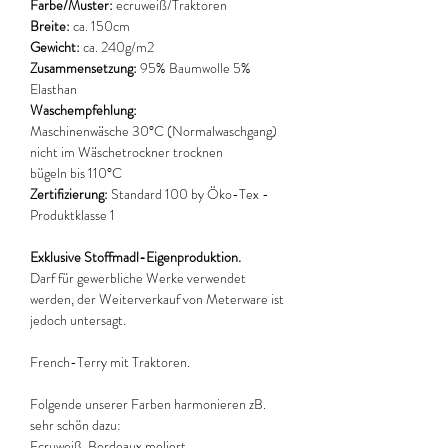
Farbe/Muster:
ecruweiß/Traktoren
Breite:
ca. 150cm
Gewicht:
ca. 240g/m2
Zusammensetzung:
95% Baumwolle 5%
Elasthan
Waschempfehlung:
Maschinenwäsche 30°C (Normalwaschgang)
nicht im Wäschetrockner trocknen
bügeln bis 110°C
Zertifizierung:
Standard 100 by Öko-Tex -
Produktklasse 1
Exklusive Stoffmadl-Eigenproduktion.
Darf für gewerbliche Werke verwendet
werden, der Weiterverkauf von Meterware ist
jedoch untersagt.
French-Terry mit Traktoren.
Folgende unserer Farben harmonieren zB.
sehr schön dazu:
Ecruweiß, Bordeaux meliert