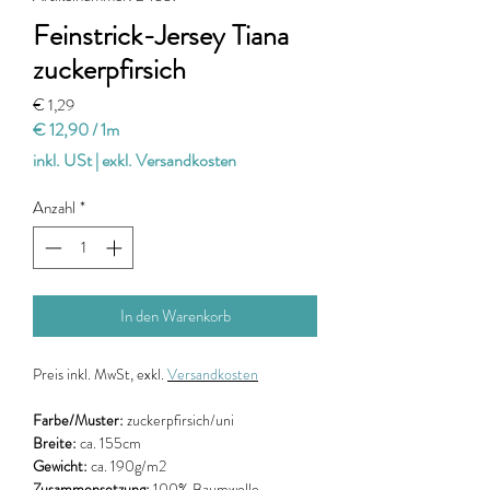
Feinstrick-Jersey Tiana
zuckerpfirsich
Preis
€ 1,29
€ 12,90
/
1m
€ 12,90
inkl. USt
|
exkl. Versandkosten
pro
1
Anzahl
*
Meter
In den Warenkorb
Preis
inkl. MwSt, exkl.
Versandkosten
Farbe/Muster:
zuckerpfirsich/uni
Breite:
ca. 155cm
Gewicht:
ca. 190g/m2
Zusammensetzung:
100% Baumwolle