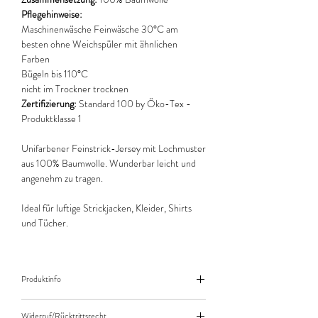
Pflegehinweise:
Maschinenwäsche Feinwäsche 30°C am
besten ohne Weichspüler mit ähnlichen
Farben
Bügeln bis 110°C
nicht im Trockner trocknen
Zertifizierung:
Standard 100 by Öko-Tex -
Produktklasse 1
Unifarbener Feinstrick-Jersey mit Lochmuster
aus 100% Baumwolle. Wunderbar leicht und
angenehm zu tragen.
Ideal für luftige Strickjacken, Kleider, Shirts
und Tücher.
Produktinfo
Der angegebene Preis bezieht sich jeweils auf
Widerruf/Rücktrittsrecht