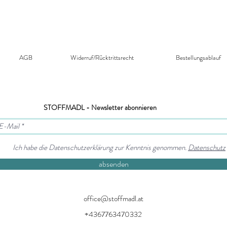
AGB
Widerruf/Rücktrittsrecht​
Bestellungsablauf
STOFFMADL - Newsletter abonnieren
Ich habe die Datenschutzerklärung zur Kenntnis genommen.
Datenschutz
absenden
office@stoffmadl.at
+4367763470332