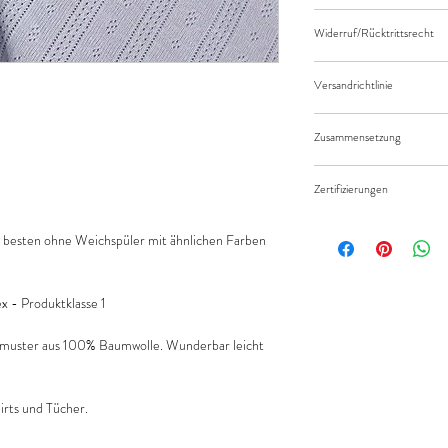
Der angegebene Preis be
Widerruf/Rücktrittsrecht
Länge des Stoffes.
Bei einer Bestellung vo
Widerruf/Rücktrittsrec
eingeben.
Versandrichtlinie
Die bestellte Menge wir
Versandkosten/Zahlung
geliefert.
Zusammensetzung
100% Baumwolle
Zertifizierungen
Standard 100 by Öko-Te
besten ohne Weichspüler mit ähnlichen Farben
 - Produktklasse 1
chmuster aus 100% Baumwolle. Wunderbar leicht
Shirts und Tücher.