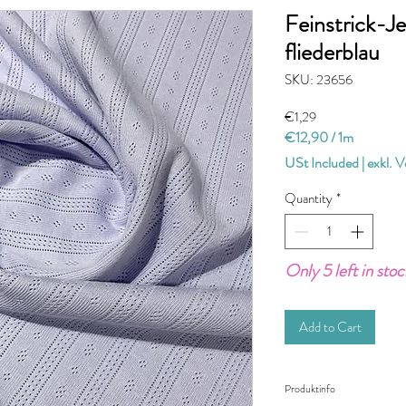
Feinstrick-Je
fliederblau
SKU: 23656
Price
€1,29
€12,90
/
1m
€12,90
USt Included
|
exkl. 
per
1
Quantity
*
Meter
Only 5 left in stoc
Add to Cart
Produktinfo