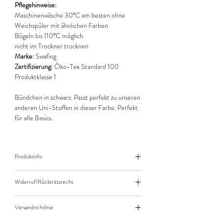
Pflegehinweise:
Maschinenwäsche 30°C am besten ohne
Weichspüler mit ähnlichen Farben
Bügeln bis 110°C möglich
nicht im Trockner trocknen
Marke:
Swafing
Zertifizierung:
Öko-Tex Standard 100
Produktklasse 1
Bündchen in schwarz. Passt perfekt zu unseren
anderen Uni-Stoffen in dieser Farbe. Perfekt
für alle Basics.
Produktinfo
Der angegebene Preis bezieht sich jeweils auf
Widerruf/Rücktrittsrecht
10cm (0,1m) Länge des Stoffes.
Bei einer Bestellung von zB. 50cm (0,5m)
Widerruf/Rücktrittsrecht
daher bitte Anzahl 5 eingeben.
Versandrichtlinie
Die bestellte Menge wird natürlich immer als