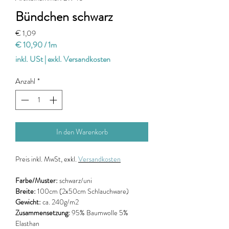
Bündchen schwarz
Preis
€ 1,09
€ 10,90
/
1m
€ 10,90
inkl. USt
|
exkl. Versandkosten
pro
1
Anzahl
*
Meter
In den Warenkorb
Preis
inkl. MwSt, exkl.
Versandkosten
Farbe/Muster:
schwarz/uni
Breite:
100cm
(2x50cm Schlauchware)
Gewicht:
ca. 240g/m2
Zusammensetzung:
95% Baumwolle 5%
Elasthan