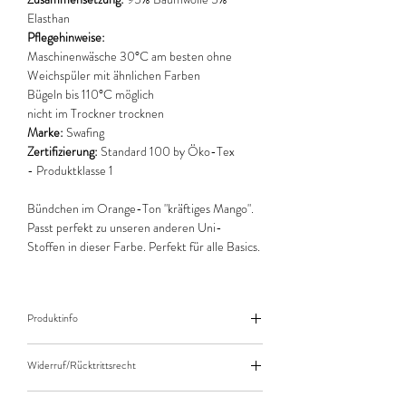
Elasthan
Pflegehinweise:
Maschinenwäsche 30°C am besten ohne
Weichspüler mit ähnlichen Farben
Bügeln bis 110°C möglich
nicht im Trockner trocknen
Marke:
Swafing
Zertifizierung:
Standard 100 by Öko-Tex
- Produktklasse 1
Bündchen im Orange-Ton "kräftiges Mango".
Passt perfekt zu unseren anderen Uni-
Stoffen in dieser Farbe. Perfekt für alle Basics.
Produktinfo
Der angegebene Preis bezieht sich jeweils auf
Widerruf/Rücktrittsrecht
10cm (0,1m) Länge des Stoffes.
Bei einer Bestellung von zB. 50cm (0,5m)
Widerruf/Rücktrittsrecht