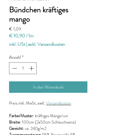
Bündchen kräftiges
mango
Preis
€ 1,09
€ 10,90
/
1m
€ 10,90
inkl. USt
|
exkl. Versandkosten
pro
1
Anzahl
*
Meter
In den Warenkorb
Preis
inkl. MwSt, exkl.
Versandkosten
Farbe/Muster:
kräftiges Mango/uni
Breite:
100cm
(2x50cm Schlauchware)
Gewicht:
ca. 240g/m2
Zusammensetzung:
95% Baumwolle 5%