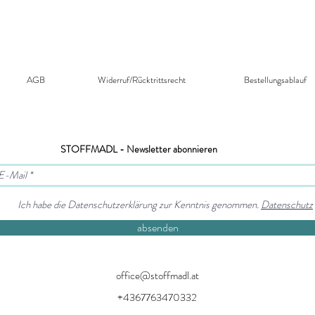
AGB
Widerruf/Rücktrittsrecht​
Bestellungsablauf
STOFFMADL - Newsletter abonnieren
Ich habe die Datenschutzerklärung zur Kenntnis genommen.
Datenschutz
absenden
office@stoffmadl.at
+4367763470332