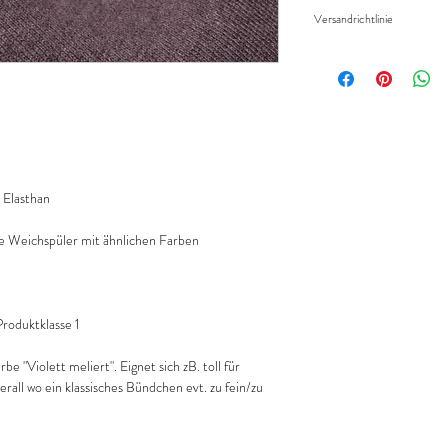
Widerruf/Rücktrittsrec
eingeben.
Versandrichtlinie
Die bestellte Menge wir
Versandkosten/Zahlung
geliefert.
Elasthan
 Weichspüler mit ähnlichen Farben
oduktklasse 1
be "Violett meliert". Eignet sich zB. toll für
rall wo ein klassisches Bündchen evt. zu fein/zu