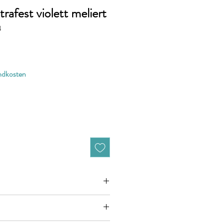
afest violett meliert
4
andkosten
zieht sich jeweils auf 10cm (0,1m)
n zB. 50cm (0,5m) daher bitte Anzahl 5