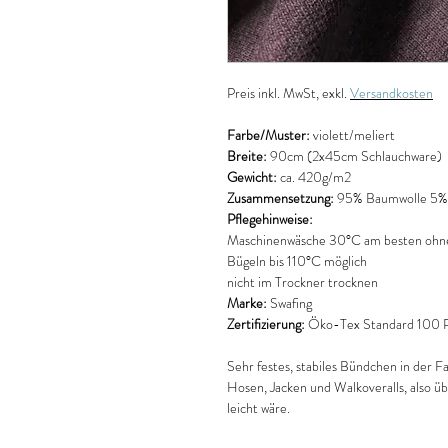
Preis
inkl. MwSt, exkl.
Versandkosten
Farbe/Muster:
violett/meliert
Breite:
90cm
(2x45cm Schlauchware)
Gewicht:
ca. 420g/m2
Zusammensetzung:
95% Baumwolle 5% 
Pflegehinweise:
Maschinenwäsche 30°C am besten ohne
Bügeln bis 110°C möglich
nicht im Trockner trocknen
Marke:
Swafing
Zertifizierung:
Öko-Tex Standard 100 Pr
Sehr festes, stabiles Bündchen in der Far
Hosen, Jacken und Walkoveralls, also übe
leicht wäre.