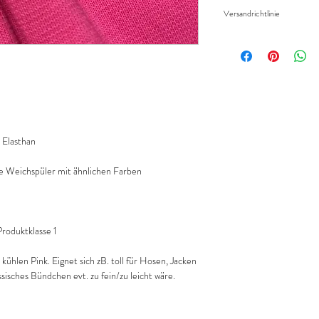
Widerruf/Rücktrittsrec
eingeben.
Versandrichtlinie
Die bestellte Menge wir
Versandkosten/Zahlung
geliefert.
Elasthan
 Weichspüler mit ähnlichen Farben
oduktklasse 1
kühlen Pink. Eignet sich zB. toll für Hosen, Jacken
ssisches Bündchen evt. zu fein/zu leicht wäre.