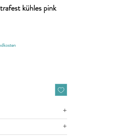
rafest kühles pink
andkosten
zieht sich jeweils auf 10cm (0,1m)
n zB. 50cm (0,5m) daher bitte Anzahl 5