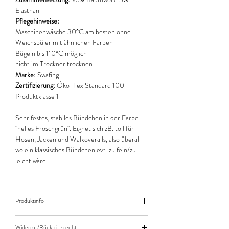
Elasthan
Pflegehinweise:
Maschinenwäsche 30°C am besten ohne
Weichspüler mit ähnlichen Farben
Bügeln bis 110°C möglich
nicht im Trockner trocknen
Marke:
Swafing
Zertifizierung:
Öko-Tex Standard 100
Produktklasse 1
Sehr festes, stabiles Bündchen in der Farbe
"helles Froschgrün". Eignet sich zB. toll für
Hosen, Jacken und Walkoveralls, also überall
wo ein klassisches Bündchen evt. zu fein/zu
leicht wäre.
Produktinfo
Der angegebene Preis bezieht sich jeweils auf
Widerruf/Rücktrittsrecht