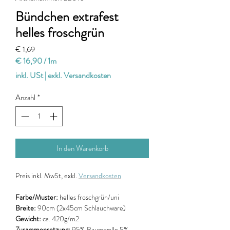
Bündchen extrafest
helles froschgrün
Preis
€ 1,69
€ 16,90
/
1m
€ 16,90
inkl. USt
|
exkl. Versandkosten
pro
1
Anzahl
*
Meter
In den Warenkorb
Preis
inkl. MwSt, exkl.
Versandkosten
Farbe/Muster:
helles froschgrün/uni
Breite:
90cm
(2x45cm Schlauchware)
Gewicht:
ca. 420g/m2
Zusammensetzung:
95% Baumwolle 5%