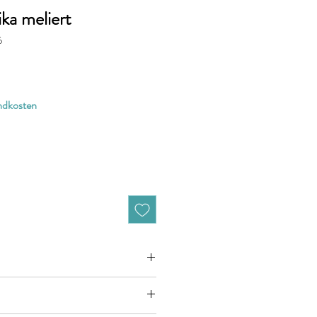
ka meliert
6
andkosten
zieht sich jeweils auf 10cm (0,1m)
n zB. 50cm (0,5m) daher bitte Anzahl 5