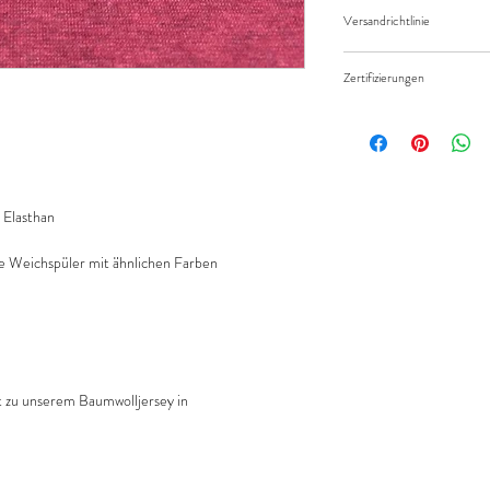
Widerruf/Rücktrittsrec
eingeben.
Versandrichtlinie
Die bestellte Menge wir
Versandkosten/Zahlung
geliefert.
Zertifizierungen
Standard 100 by Öko-Te
Elasthan
 Weichspüler mit ähnlichen Farben
kt zu unserem Baumwolljersey in