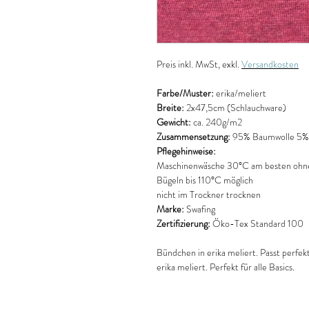
Preis
inkl. MwSt, exkl.
Versandkosten
Farbe/Muster:
erika/meliert
Breite:
2x47,5cm (Schlauchware)
Gewicht:
ca. 240g/m2
Zusammensetzung:
95% Baumwolle 5% 
Pflegehinweise:
Maschinenwäsche 30°C am besten ohne
Bügeln bis 110°C möglich
nicht im Trockner trocknen
Marke:
Swafing
Zertifizierung:
Öko-Tex Standard 100
Bündchen in erika meliert. Passt perfe
erika meliert. Perfekt für alle Basics.