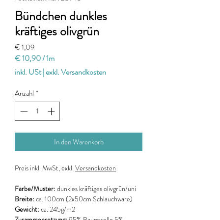
Bündchen dunkles
kräftiges olivgrün
Preis
€ 1,09
€ 10,90
/
1m
€ 10,90
inkl. USt
|
exkl. Versandkosten
pro
1
Anzahl
*
Meter
In den Warenkorb
Preis
inkl. MwSt, exkl.
Versandkosten
Farbe/Muster:
dunkles kräftiges olivgrün/uni
Breite:
ca. 100cm
(2x50cm Schlauchware)
Gewicht:
ca. 245g/m2
Zusammensetzung:
95% Baumwolle 5%