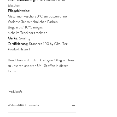
Elasthan
Pflegehinweise:
Maschinenwäsche 30°C am besten ohne
Weichspüler mit ähnlichen Farben
Bügeln bis 110°C möglich
nicht im Trockner trocknen
Marke:
Swafing
Zertifizierung:
Standard 100 by Öko-Tex -
Produktklasse 1
Bündchen in dunklem kräftigen Olivgrün. Passt
zu unseren anderen Uni-Stoffen in dieser
Farbe.
Produktinfo
Der angegebene Preis bezieht sich jeweils auf
Widerruf/Rücktrittsrecht
10cm (0,1m) Länge des Stoffes.
Bei einer Bestellung von zB. 50cm (0,5m)
Widerruf/Rücktrittsrecht