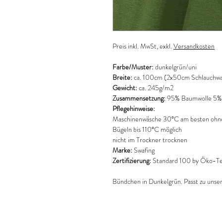
Preis
inkl. MwSt, exkl.
Versandkosten
Farbe/Muster:
dunkelgrün/uni
Breite:
ca. 100cm
(2x50cm Schlauchwa
Gewicht:
ca. 245g/m2
Zusammensetzung:
95% Baumwolle 5% 
Pflegehinweise:
Maschinenwäsche 30°C am besten ohne
Bügeln bis 110°C möglich
nicht im Trockner trocknen
Marke:
Swafing
Zertifizierung:
Standard 100 by Öko-Tex
Bündchen in Dunkelgrün. Passt zu unse