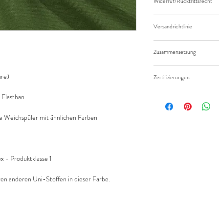
Widerruf/Rücktrittsrecht
Länge des Stoffes.
Bei einer Bestellung vo
Widerruf/Rücktrittsrec
eingeben.
Versandrichtlinie
Die bestellte Menge wir
Versandkosten/Zahlung
geliefert.
Zusammensetzung
95% Baumwolle 5% Ela
re)
Zertifizierungen
Standard 100 by Öko-Te
Elasthan
 Weichspüler mit ähnlichen Farben
 - Produktklasse 1
ren anderen Uni-Stoffen in dieser Farbe.