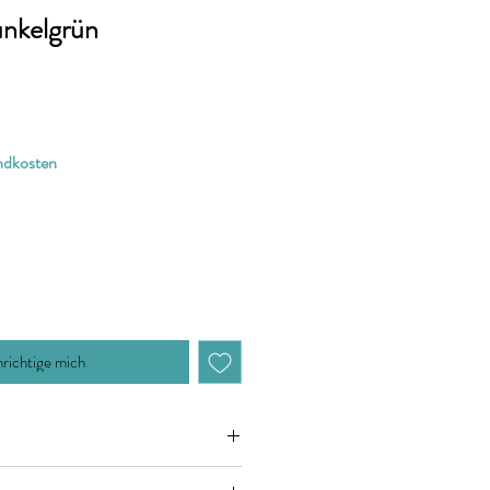
nkelgrün
andkosten
richtige mich
zieht sich jeweils auf 10cm (0,1m)