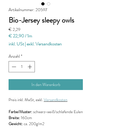
Artikelnummer: 20597
Bio-Jersey sleepy owls
Preis
€ 2,29
€ 22,90
/
1m
€ 22,90
inkl. USt
|
exkl. Versandkosten
pro
1
Anzahl
*
Meter
In den Warenkorb
Preis
inkl. MwSt, exkl.
Versandkosten
Farbe/Muster:
schwarz-weiß/schlafende Eulen
Breite:
160cm
Gewicht:
ca. 200g/m2