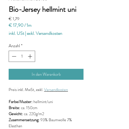
Bio-Jersey hellmint uni
Preis
€ 1,79
€ 17,90
/
1m
€ 17,90
inkl. USt
|
exkl. Versandkosten
pro
1
Anzahl
*
Meter
In den Warenkorb
Preis
inkl. MwSt, exkl.
Versandkosten
Farbe/Muster:
hellmint/uni
Breite:
ca. 150cm
Gewicht:
ca. 220g/m2
Zusammensetzung:
93% Baumwolle 7%
Elasthan