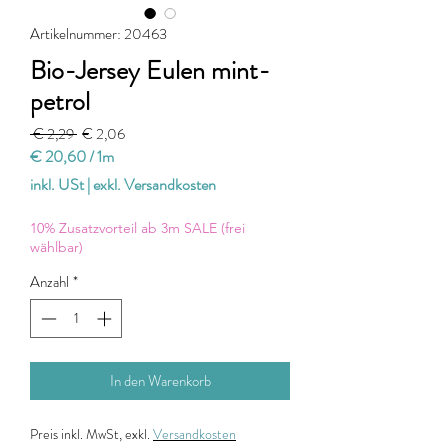
Artikelnummer: 20463
Bio-Jersey Eulen mint-
petrol
Standardpreis
Sale-
 € 2,29 
€ 2,06
Preis
€ 20,60
/
1m
€ 20,60
inkl. USt
|
exkl. Versandkosten
pro
1
10% Zusatzvorteil ab 3m SALE (frei
Meter
wählbar)
Anzahl
*
In den Warenkorb
Preis
inkl. MwSt, exkl.
Versandkosten