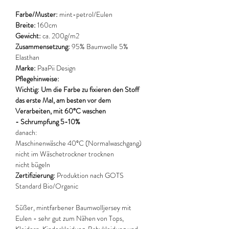
Farbe/Muster:
mint-petrol/Eulen
Breite:
160cm
Gewicht:
ca. 200g/m2
Zusammensetzung:
95% Baumwolle 5%
Elasthan
Marke:
PaaPii Design
Pflegehinweise:
Wichtig: Um die Farbe zu fixieren den Stoff
das erste Mal, am besten vor dem
Verarbeiten, mit 60°C waschen
- Schrumpfung 5-10%
danach:
Maschinenwäsche 40°C (Normalwaschgang)
nicht im Wäschetrockner trocknen
nicht bügeln
Zertifizierung:
Produktion nach GOTS
Standard Bio/Organic
Süßer, mintfarbener Baumwolljersey mit
Eulen - sehr gut zum Nähen von Tops,
Kleidern, Kinderkleidung, Babykleidung und