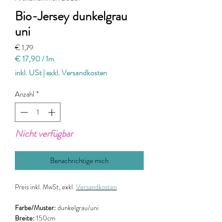
Bio-Jersey dunkelgrau
uni
Preis
€ 1,79
€ 17,90
/
1m
€ 17,90
inkl. USt
|
exkl. Versandkosten
pro
1
Anzahl
*
Meter
Nicht verfügbar
Benachrichtige mich
Preis
inkl. MwSt, exkl.
Versandkosten
Farbe/Muster:
dunkelgrau/uni
Breite:
150cm