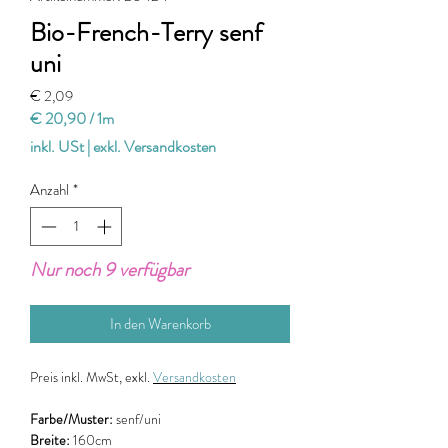
Bio-French-Terry senf
uni
Preis
€ 2,09
€ 20,90
/
1m
€ 20,90
inkl. USt
|
exkl. Versandkosten
pro
1
Anzahl
*
Meter
Nur noch 9 verfügbar
In den Warenkorb
Preis
inkl. MwSt, exkl.
Versandkosten
Farbe/Muster:
senf/uni
Breite:
160cm