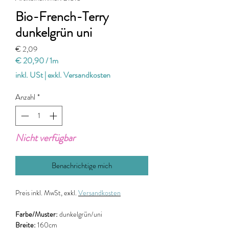
Bio-French-Terry
dunkelgrün uni
Preis
€ 2,09
€ 20,90
/
1m
€ 20,90
inkl. USt
|
exkl. Versandkosten
pro
1
Anzahl
*
Meter
Nicht verfügbar
Benachrichtige mich
Preis
inkl. MwSt, exkl.
Versandkosten
Farbe/Muster:
dunkelgrün/uni
Breite:
160cm