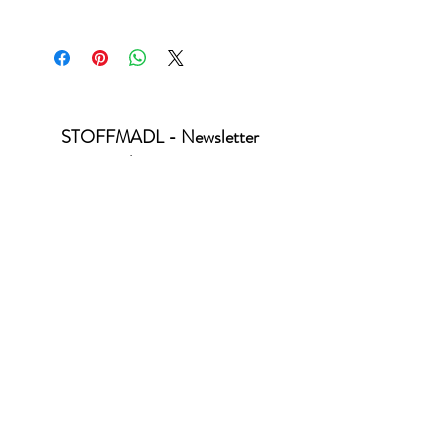
Standard 100 by Öko-Tex - Produktklasse 1
Produktion nach GOTS-Standard 6.0
STOFFMADL - Newsletter
abonnieren
Ich habe die Datenschutzerklärung zur
Kenntnis genommen.
Datenschutz
absenden
office@stoffmadl.at
+4367763470332