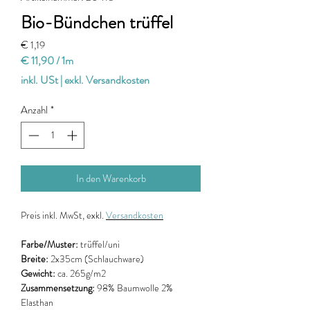
Bio-Bündchen trüffel
Preis
€ 1,19
€ 11,90
/
1m
€ 11,90
inkl. USt
|
exkl. Versandkosten
pro
1
Anzahl
*
Meter
In den Warenkorb
Preis
inkl. MwSt, exkl.
Versandkosten
Farbe/Muster:
trüffel/uni
Breite:
2x35cm (Schlauchware)
Gewicht:
ca. 265g/m2
Zusammensetzung:
98% Baumwolle 2%
Elasthan