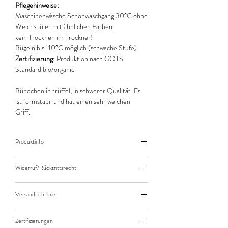
Pflegehinweise:
Maschinenwäsche Schonwaschgang 30°C ohne
Weichspüler mit ähnlichen Farben
kein Trocknen im Trockner!
Bügeln bis 110°C möglich (schwache Stufe)
Zertifizierung:
Produktion nach GOTS
Standard bio/organic
Bündchen in trüffel, in schwerer Qualität. Es
ist formstabil und hat einen sehr weichen
Griff.
Produktinfo
Der angegebene Preis bezieht sich jeweils auf
Widerruf/Rücktrittsrecht
10cm (0,1m) Länge des Stoffes.
Bei einer Bestellung von zB. 50cm (0,5m)
Widerruf/Rücktrittsrecht
daher bitte Anzahl 5 eingeben.
Versandrichtlinie
Die bestellte Menge wird natürlich immer als
Versandkosten/Zahlungsarten
ganzes Stück geliefert.
Zertifizierungen