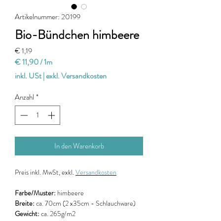
Artikelnummer: 20199
Bio-Bündchen himbeere
Preis
€ 1,19
€ 11,90
/
1m
€ 11,90
inkl. USt
|
exkl. Versandkosten
pro
1
Anzahl
*
Meter
In den Warenkorb
Preis
inkl. MwSt, exkl.
Versandkosten
Farbe/Muster:
himbeere
Breite:
ca. 70cm (2 x35cm - Schlauchware)
Gewicht:
ca. 265g/m2