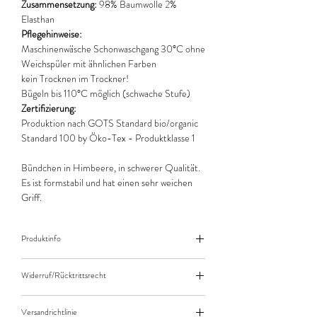
Zusammensetzung:
98% Baumwolle 2%
Elasthan
Pflegehinweise:
Maschinenwäsche Schonwaschgang 30°C ohne
Weichspüler mit ähnlichen Farben
kein Trocknen im Trockner!
Bügeln bis 110°C möglich (schwache Stufe)
Zertifizierung:
Produktion nach GOTS Standard bio/organic
Standard 100 by Öko-Tex - Produktklasse 1
Bündchen in Himbeere, in schwerer Qualität.
Es ist formstabil und hat einen sehr weichen
Griff.
Produktinfo
Der angegebene Preis bezieht sich jeweils auf
Widerruf/Rücktrittsrecht
10cm (0,1m) Länge des Stoffes.
Bei einer Bestellung von zB. 50cm (0,5m)
Widerruf/Rücktrittsrecht
daher bitte Anzahl 5 eingeben.
Versandrichtlinie