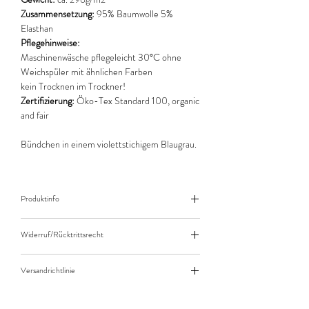
Zusammensetzung:
95% Baumwolle 5%
Elasthan
Pflegehinweise:
Maschinenwäsche pflegeleicht 30°C ohne
Weichspüler mit ähnlichen Farben
kein Trocknen im Trockner!
Zertifizierung:
Öko-Tex Standard 100, organic
and fair
Bündchen in einem violettstichigem Blaugrau.
Produktinfo
Der angegebene Preis bezieht sich jeweils auf
Widerruf/Rücktrittsrecht
10cm (0,1m) Länge des Stoffes.
Bei einer Bestellung von zB. 50cm (0,5m)
Widerruf/Rücktrittsrecht
daher bitte Anzahl 5 eingeben.
Versandrichtlinie
Die bestellte Menge wird natürlich immer als
Versandkosten/Zahlungsarten
ganzes Stück geliefert.