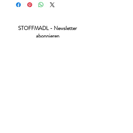
STOFFMADL - Newsletter
abonnieren
Ich habe die Datenschutzerklärung zur
Kenntnis genommen.
Datenschutz
absenden
office@stoffmadl.at
+4367763470332