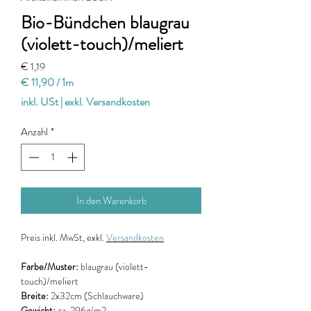
Bio-Bündchen blaugrau
(violett-touch)/meliert
Preis
€ 1,19
€ 11,90
/
1m
€ 11,90
inkl. USt
|
exkl. Versandkosten
pro
1
Anzahl
*
Meter
In den Warenkorb
Preis
inkl. MwSt, exkl.
Versandkosten
Farbe/Muster:
blaugrau (violett-
touch)/meliert
Breite:
2x32cm (Schlauchware)
Gewicht:
ca. 296g/m2