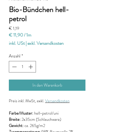
Bio-Bündchen hell-
petrol
Preis
€ 1,19
€ 11,90
/
1m
€ 11,90
inkl. USt
|
exkl. Versandkosten
pro
1
Anzahl
*
Meter
In den Warenkorb
Preis
inkl. MwSt, exkl.
Versandkosten
Farbe/Muster:
hell-petrol/uni
Breite:
2x35cm (Schlauchware)
Gewicht:
ca. 265g/m2
Zusammensetzung:
98% Baumwolle 2%