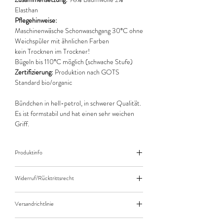
Elasthan
Pflegehinweise:
Maschinenwäsche Schonwaschgang 30°C ohne
Weichspüler mit ähnlichen Farben
kein Trocknen im Trockner!
Bügeln bis 110°C möglich (schwache Stufe)
Zertifizierung:
Produktion nach GOTS
Standard bio/organic
Bündchen in hell-petrol, in schwerer Qualität.
Es ist formstabil und hat einen sehr weichen
Griff.
Produktinfo
Der angegebene Preis bezieht sich jeweils auf
Widerruf/Rücktrittsrecht
10cm (0,1m) Länge des Stoffes.
Bei einer Bestellung von zB. 50cm (0,5m)
Widerruf/Rücktrittsrecht
daher bitte Anzahl 5 eingeben.
Versandrichtlinie
Die bestellte Menge wird natürlich immer als