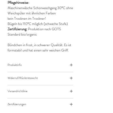
Pflegehinweise:
Maschinenwäsche Schonwaschgang 30°C ohne
Weichspüler mit ähnlichen Farben
kein Trocknen im Trockner!
Bügeln bis 110°C möglich (schwache Stufe)
Zertifizierung:
Produktion nach GOTS
Standard bio/organic
Bündchen in frost, in schwerer Qualität. Es ist
formstabil und hat einen sehr weichen Griff.
Produktinfo
Der angegebene Preis bezieht sich jeweils auf
Widerruf/Rücktrittsrecht
10cm (0,1m) Länge des Stoffes.
Bei einer Bestellung von zB. 50cm (0,5m)
Widerruf/Rücktrittsrecht
daher bitte Anzahl 5 eingeben.
Versandrichtlinie
Die bestellte Menge wird natürlich immer als
Versandkosten/Zahlungsarten
ganzes Stück geliefert.
Zertifizierungen