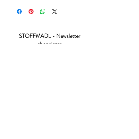
Standard 100 by Öko-Tex - Produktklasse 1
Produktion nach GOTS-Standard 6.0
STOFFMADL - Newsletter
abonnieren
Ich habe die Datenschutzerklärung zur
Kenntnis genommen.
Datenschutz
absenden
office@stoffmadl.at
+4367763470332