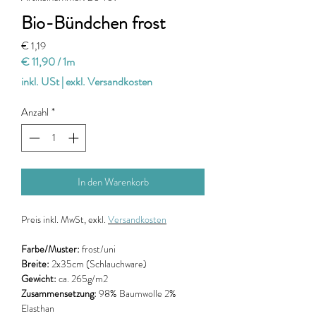
Bio-Bündchen frost
Preis
€ 1,19
€ 11,90
/
1m
€ 11,90
inkl. USt
|
exkl. Versandkosten
pro
1
Anzahl
*
Meter
In den Warenkorb
Preis
inkl. MwSt, exkl.
Versandkosten
Farbe/Muster:
frost/uni
Breite:
2x35cm (Schlauchware)
Gewicht:
ca. 265g/m2
Zusammensetzung:
98% Baumwolle 2%
Elasthan