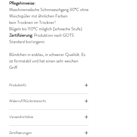
Pflegehinweise:
Maschinenwäsche Schonwaschgang 30°C ohne
Weichspüler mit ähnlichen Farben
kein Trocknen im Trockner!
Bügeln bis 110°C möglich (schwache Stufe)
Zertifizierung:
Produktion nach GOTS
Standard bio/organic
Bündchen in eisblau, in schwerer Qualität. Es
ist formstabil und hat einen sehr weichen
Griff.
Produktinfo
Der angegebene Preis bezieht sich jeweils auf
Widerruf/Rücktrittsrecht
10cm (0,1m) Länge des Stoffes.
Bei einer Bestellung von zB. 50cm (0,5m)
Widerruf/Rücktrittsrecht
daher bitte Anzahl 5 eingeben.
Versandrichtlinie
Die bestellte Menge wird natürlich immer als
Versandkosten/Zahlungsarten
ganzes Stück geliefert.
Zertifizierungen