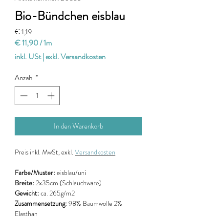
Bio-Bündchen eisblau
Preis
€ 1,19
€ 11,90
/
1m
€ 11,90
inkl. USt
|
exkl. Versandkosten
pro
1
Anzahl
*
Meter
In den Warenkorb
Preis
inkl. MwSt, exkl.
Versandkosten
Farbe/Muster:
eisblau/uni
Breite:
2x35cm (Schlauchware)
Gewicht:
ca. 265g/m2
Zusammensetzung:
98% Baumwolle 2%
Elasthan