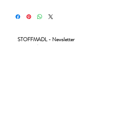
Standard 100 by Öko-Tex - Produktklasse 1
Produktion nach GOTS-Standard 6.0
STOFFMADL - Newsletter
abonnieren
Ich habe die Datenschutzerklärung zur
Kenntnis genommen.
Datenschutz
absenden
office@stoffmadl.at
+4367763470332