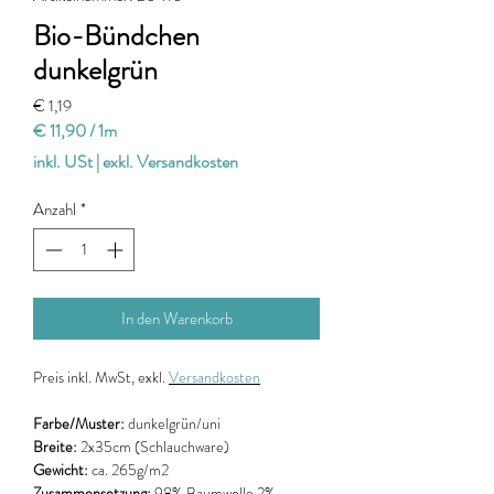
Bio-Bündchen
dunkelgrün
Preis
€ 1,19
€ 11,90
/
1m
€ 11,90
inkl. USt
|
exkl. Versandkosten
pro
1
Anzahl
*
Meter
In den Warenkorb
Preis
inkl. MwSt, exkl.
Versandkosten
Farbe/Muster:
dunkelgrün/uni
Breite:
2x35cm (Schlauchware)
Gewicht:
ca. 265g/m2
Zusammensetzung:
98% Baumwolle 2%