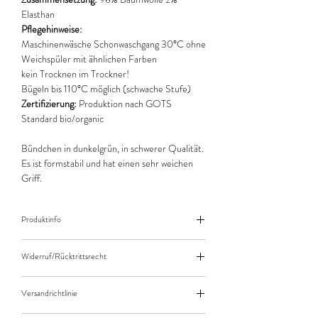
Elasthan
Pflegehinweise:
Maschinenwäsche Schonwaschgang 30°C ohne
Weichspüler mit ähnlichen Farben
kein Trocknen im Trockner!
Bügeln bis 110°C möglich (schwache Stufe)
Zertifizierung:
Produktion nach GOTS
Standard bio/organic
Bündchen in dunkelgrün, in schwerer Qualität.
Es ist formstabil und hat einen sehr weichen
Griff.
Produktinfo
Der angegebene Preis bezieht sich jeweils auf
Widerruf/Rücktrittsrecht
10cm (0,1m) Länge des Stoffes.
Bei einer Bestellung von zB. 50cm (0,5m)
Widerruf/Rücktrittsrecht
daher bitte Anzahl 5 eingeben.
Versandrichtlinie
Die bestellte Menge wird natürlich immer als