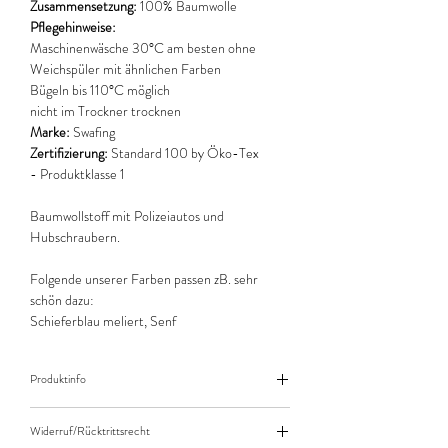
Zusammensetzung:
100% Baumwolle
Pflegehinweise:
Maschinenwäsche 30°C am besten ohne
Weichspüler mit ähnlichen Farben
Bügeln bis 110°C möglich
nicht im Trockner trocknen
Marke:
Swafing
Zertifizierung:
Standard 100 by Öko-Tex
- Produktklasse 1
Baumwollstoff mit Polizeiautos und
Hubschraubern.
Folgende unserer Farben passen zB. sehr
schön dazu:
Schieferblau meliert, Senf
Produktinfo
Der angegebene Preis bezieht sich jeweils auf
Widerruf/Rücktrittsrecht
10cm (0,1m) Länge des Stoffes.