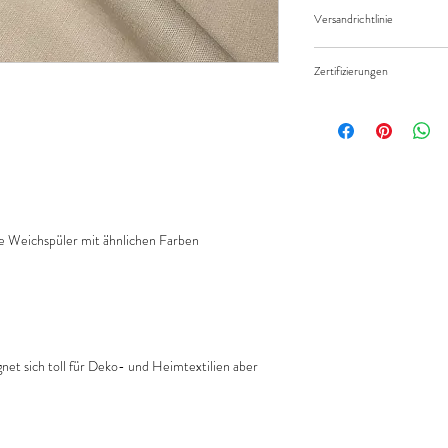
Widerruf/Rücktrittsrec
eingeben.
Versandrichtlinie
Die bestellte Menge wir
Versandkosten/Zahlung
geliefert.
Zertifizierungen
Standard 100 by Öko-Te
 Weichspüler mit ähnlichen Farben
net sich toll für Deko- und Heimtextilien aber