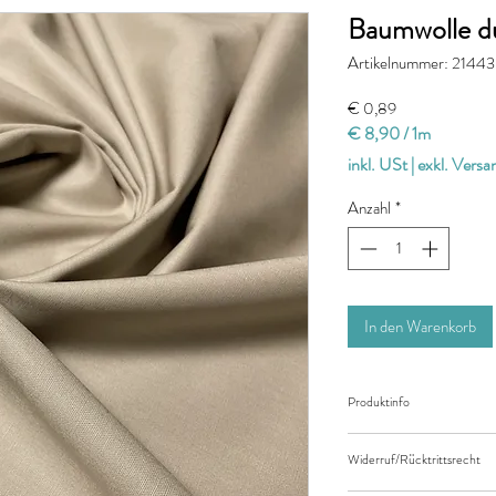
Baumwolle d
Artikelnummer: 21443
Preis
€ 0,89
€ 8,90
/
1m
€ 8,90
inkl. USt
|
exkl. Vers
pro
1
Anzahl
*
Meter
In den Warenkorb
Produktinfo
Der angegebene Preis be
Widerruf/Rücktrittsrecht
Länge des Stoffes.
Bei einer Bestellung vo