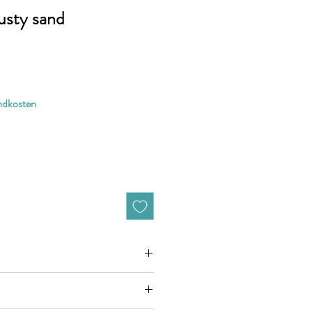
usty sand
andkosten
zieht sich jeweils auf 10cm (0,1m)
n zB. 50cm (0,5m) daher bitte Anzahl 5